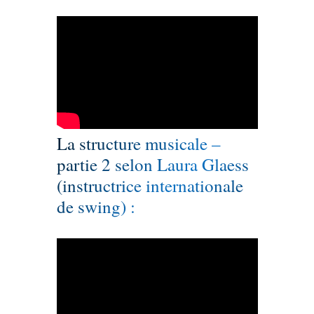
La structure musicale –
partie 2 selon Laura Glaess
(instructrice internationale
de swing) :